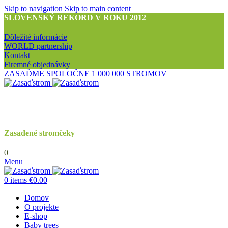
Skip to navigation
Skip to main content
SLOVENSKÝ REKORD V ROKU 2012
Dôležité informácie
WORLD partnership
Kontakt
Firemné objednávky
ZASAĎME SPOLOČNE 1 000 000 STROMOV
Zasadené stromčeky
0
Menu
0
items
€
0.00
Domov
O projekte
E-shop
Baby trees