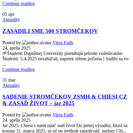
Continue reading
05
apr
Aktuality
ZASADILI SME 500 STROMČEKOV
Posted by
Viera Faith
24. apríla 2025
🌱Študenti Digitálnej Univerzity pomáhajú prírode vzdelávaním
Študenti 5.4.2025 nezaháľali, napriek zlému počasiu ! Sadilo sa vo
...
Continue reading
31
mar
Aktuality
SADENIE STROMČEKOV ZSMH & CHIESI CZ
& ZASAĎ ŽIVOT – jar 2025
Posted by
Viera Faith
24. apríla 2025
Jar 2025: Chiesi s nami opäť sadí život Do jarnej výsadby, ktorá sa
konala 31. marca 2025, sa už po tretíkrát zapojil náš partner Chi...