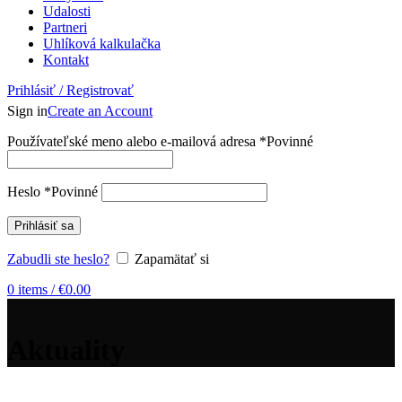
Udalosti
Partneri
Uhlíková kalkulačka
Kontakt
Prihlásiť / Registrovať
Sign in
Create an Account
Používateľské meno alebo e-mailová adresa
*
Povinné
Heslo
*
Povinné
Prihlásiť sa
Zabudli ste heslo?
Zapamätať si
0
items
/
€
0.00
Aktuality