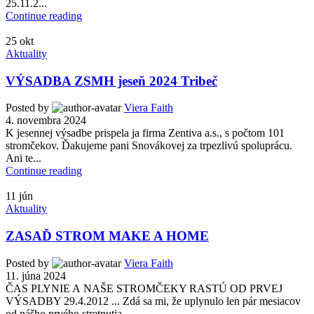
25.11.2...
Continue reading
25
okt
Aktuality
VÝSADBA ZSMH jeseň 2024 Tribeč
Posted by
Viera Faith
4. novembra 2024
K jesennej výsadbe prispela ja firma Zentiva a.s., s počtom 101
stromčekov. Ďakujeme pani Snovákovej za trpezlivú spoluprácu.
Ani te...
Continue reading
11
jún
Aktuality
ZASAĎ STROM MAKE A HOME
Posted by
Viera Faith
11. júna 2024
ČAS PLYNIE A NAŠE STROMČEKY RASTÚ OD PRVEJ
VÝSADBY 29.4.2012 ... Zdá sa mi, že uplynulo len pár mesiacov
od nášho prvého stretnutia ...