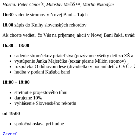
Hostia: Peter Cmorík, Miloslav MečíŠ™, Martin Nikodým
16:30
sadenie stromov v Novej Bani – Tajch
18.00
zápis do Knihy slovenských rekordov
Ak chcete vedieť, čo Vás na príjemnej akcii v Novej Bani čaká, uvá
16.30 – 18:00
sadenie stromčekov priateľstva (pozývame všetky deti zo ZŠ a 
vystúpenie Janka Majerčíka (textár piesne Milión stromov)
rozprávka O dúhovom lese (divadielko v podaní detí z CVČ a ži
hudba v podaní Kašuba band
18:00 – 19:00
stretnutie projektového tímu
darujeme 10%
vyhlásenie Slovenského rekordu
od 19:00
spoločná oslava pri hudbe
Zavrieť