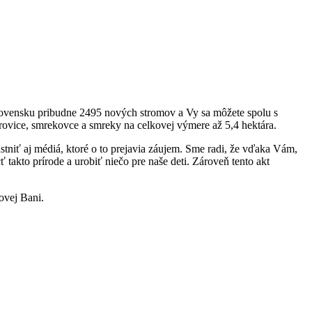
lovensku pribudne 2495 nových stromov a Vy sa môžete spolu s
rovice, smrekovce a smreky na celkovej výmere až 5,4 hektára.
tniť aj médiá, ktoré o to prejavia záujem. Sme radi, že vďaka Vám,
takto prírode a urobiť niečo pre naše deti. Zároveň tento akt
ovej Bani.