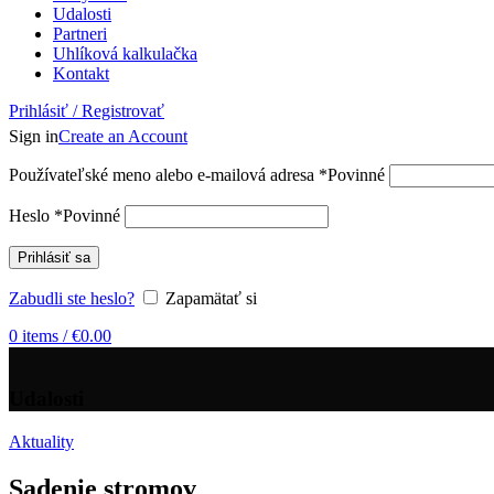
Udalosti
Partneri
Uhlíková kalkulačka
Kontakt
Prihlásiť / Registrovať
Sign in
Create an Account
Používateľské meno alebo e-mailová adresa
*
Povinné
Heslo
*
Povinné
Prihlásiť sa
Zabudli ste heslo?
Zapamätať si
0
items
/
€
0.00
Udalosti
Aktuality
Sadenie stromov