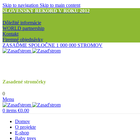
Skip to navigation
Skip to main content
SLOVENSKÝ REKORD V ROKU 2012
Dôležité informácie
WORLD partnership
Kontakt
Firemné objednávky
ZASAĎME SPOLOČNE 1 000 000 STROMOV
Zasadené stromčeky
0
Menu
0
items
€
0.00
Domov
O projekte
E-shop
Baby trees