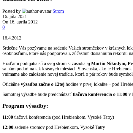
Posted by
Strom
16. júla 2021
On 16. apríla 2012
0
16.4.2012
Srdečne Vás pozývame na sadenie Vašich stromčekov v krásnych lok
osobnosťami, ktoré nás podporovali, zúčastniť dosiahnutia rekordu 
Hosťami podujatia sú a svoj strom si zasadia aj
Martin Nikodým, Pe
sa nám podarí na tak krásnych miestach Slovenska, ako je Hrebienok v
vnímame ako založenie novej tradície, ktorá o pár rokov bude symbo
Oficiálne
výsadba začne o 12tej
hodine v prvej lokalite – pod Hreb
Samotnej výsadbe bude predchádzať
tlačová konferencia o 11:00
v 
Program výsadby:
11:00
tlačová konferencia (pod Hrebienkom, Vysoké Tatry)
12:00
sadenie stromov pod Hrebienkom, Vysoké Tatry