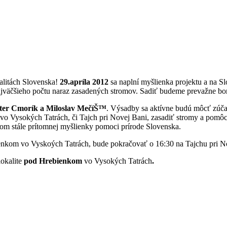
alitách Slovenska!
29.apríla 2012
sa naplní myšlienka projektu a na S
najväčšieho počtu naraz zasadených stromov. Sadiť budeme prevažne bo
ter Cmorík a Miloslav MečíŠ™
. Výsadby sa aktívne budú môcť zúčas
o Vysokých Tatrách, či Tajch pri Novej Bani, zasadiť stromy a pomôcť 
lom stále prítomnej myšlienky pomoci prírode Slovenska.
ienkom vo Vyskoých Tatrách, bude pokračovať o 16:30 na Tajchu pri N
lokalite
pod Hrebienkom
vo Vysokých Tatrách
.