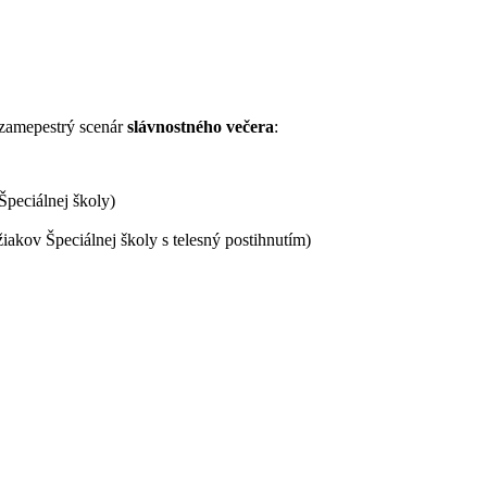
dzamepestrý scenár
slávnostného večera
:
Špeciálnej školy)
akov Špeciálnej školy s telesný postihnutím)